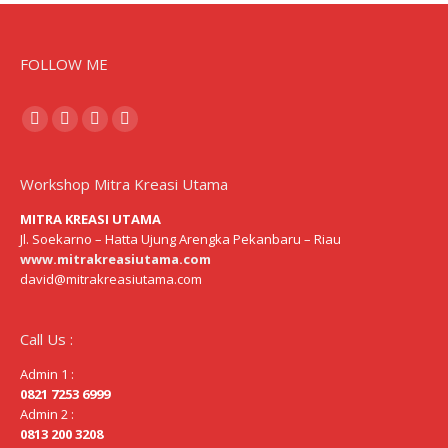
FOLLOW ME
Find us on:
Facebook
Pinterest
Mail
Website
page
page
page
page
opens
opens
opens
opens
Workshop Mitra Kreasi Utama
in
in
in
in
MITRA KREASI UTAMA
new
new
new
new
Jl. Soekarno – Hatta Ujung Arengka Pekanbaru – Riau
www.mitrakreasiutama.com
window
window
window
window
david@mitrakreasiutama.com
Call Us :
Admin 1 :
0821 7253 6999
Admin 2 :
0813 200 3208