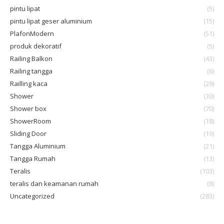
pintu lipat
(5)
pintu lipat geser aluminium
(15)
PlafonModern
(51)
produk dekoratif
(5)
Railing Balkon
(43)
Railing tangga
(6)
Railling kaca
(29)
Shower
(30)
Shower box
(70)
ShowerRoom
(18)
Sliding Door
(19)
Tangga Aluminium
(21)
Tangga Rumah
(13)
Teralis
(103)
teralis dan keamanan rumah
(8)
Uncategorized
(283)