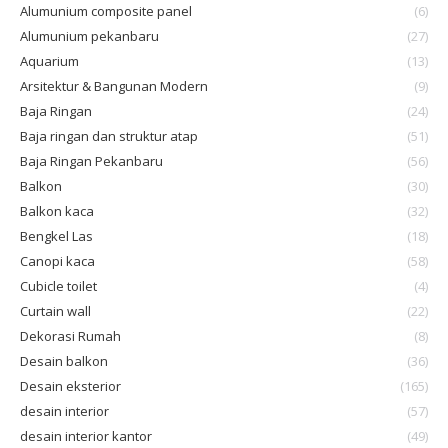
Alumunium composite panel
(6)
Alumunium pekanbaru
(27)
Aquarium
(13)
Arsitektur & Bangunan Modern
(9)
Baja Ringan
(24)
Baja ringan dan struktur atap
(51)
Baja Ringan Pekanbaru
(56)
Balkon
(30)
Balkon kaca
(32)
Bengkel Las
(18)
Canopi kaca
(58)
Cubicle toilet
(4)
Curtain wall
(22)
Dekorasi Rumah
(8)
Desain balkon
(36)
Desain eksterior
(165)
desain interior
(57)
desain interior kantor
(49)