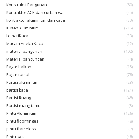
Konstruksi Bangunan
(60)
Kontraktor ACP dan curtain wall
(25)
kontraktor aluminium dan kaca
(33)
Kusen Aluminium
(215)
LemariKaca
(33)
Macam Aneka Kaca
(12)
material bangunan
(102)
Material bangungan
(4)
Pagar balkon
(15)
Pagar rumah
(78)
Partisi aluminium
(23)
partisi kaca
(121)
Partisi Ruang
(48)
Partisi ruang tamu
(3)
Pintu Aluminium
(126)
pintu floorhinges
(8)
pintu frameless
(7)
Pintu kaca
(48)