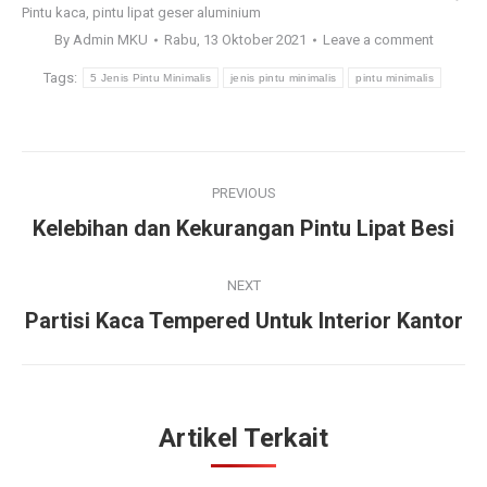
Pintu kaca
,
pintu lipat geser aluminium
By
Admin MKU
Rabu, 13 Oktober 2021
Leave a comment
Tags:
5 Jenis Pintu Minimalis
jenis pintu minimalis
pintu minimalis
Post
PREVIOUS
navigation
Kelebihan dan Kekurangan Pintu Lipat Besi
Previous
post:
NEXT
Partisi Kaca Tempered Untuk Interior Kantor
Next
post:
Artikel Terkait