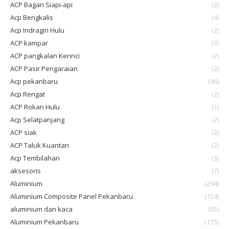
ACP Bagan Siapi-api
(2)
Acp Bengkalis
(4)
Acp Indragiri Hulu
(2)
ACP kampar
(3)
ACP pangkalan Kerinci
(2)
ACP Pasir Pengaraian
(2)
Acp pekanbaru
(96)
Acp Rengat
(2)
ACP Rokan Hulu
(1)
Acp Selatpanjang
(2)
ACP siak
(2)
ACP Taluk Kuantan
(2)
Acp Tembilahan
(3)
aksesoris
(7)
Aluminium
(294)
Aluminium Composite Panel Pekanbaru
(124)
aluminium dan kaca
(85)
Aluminium Pekanbaru
(175)