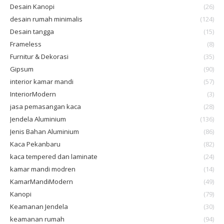
Desain Kanopi
(26)
desain rumah minimalis
(124)
Desain tangga
(15)
Frameless
(8)
Furnitur & Dekorasi
(35)
Gipsum
(90)
interior kamar mandi
(57)
InteriorModern
(3)
jasa pemasangan kaca
(28)
Jendela Aluminium
(136)
Jenis Bahan Aluminium
(86)
Kaca Pekanbaru
(82)
kaca tempered dan laminate
(24)
kamar mandi modren
(14)
KamarMandiModern
(49)
Kanopi
(79)
Keamanan Jendela
(30)
keamanan rumah
(94)