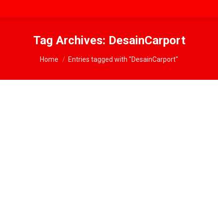
Tag Archives:
DesainCarport
You are here:
Home
Entries tagged with "DesainCarport"
Carport Modern dengan Kanopi
Membran: Solusi Estetis dan
Fungsional