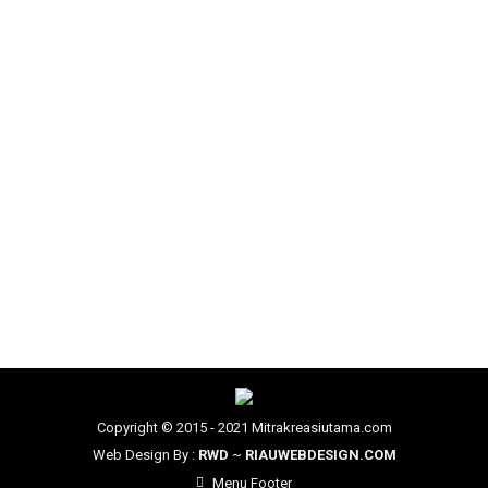
Desain eksterior
,
desain rumah minimalis
,
Kanopi
By
Admin Web
Senin, 2 Februari 2026
Leave a comment
Carport Modern dengan Kanopi Membran: Solusi Estetis
dan Fungsional Carport merupakan salah satu elemen
penting dalam sebuah bangunan, baik untuk hunian
pribadi maupun fasilitas umum. Fungsinya bukan hanya
sebagai tempat parkir kendaraan, tetapi juga sebagai
pelindung dari berbagai kondisi cuaca serta penunjang
estetika lingkungan. Seiring perkembangan desain
arsitektur modern, carport kini hadir dengan konsep…
Copyright © 2015 - 2021 Mitrakreasiutama.com
Web Design By :
RWD
~
RIAUWEBDESIGN.COM
Menu Footer