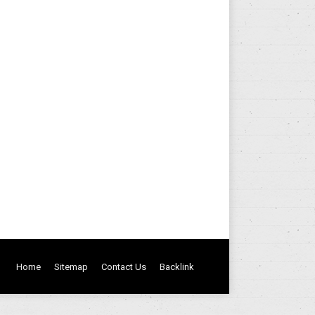
2 November 2025
Leave a comment
 energi dan kenyamanan ruang. Salah satu
um.Kombinasi material ini menghadirkan
s modern.…
Home
Sitemap
Contact Us
Backlink