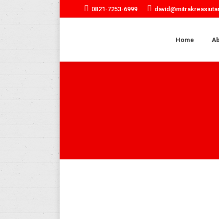
0821-7253-6999
david@mitrakreasiut
Home
Ab