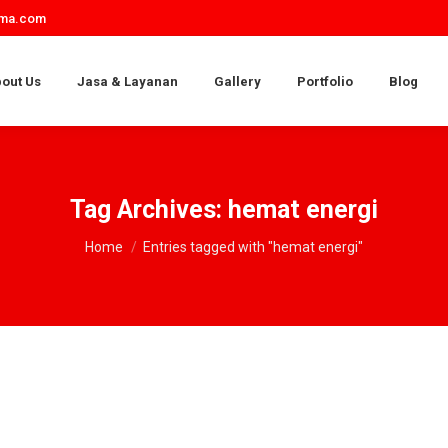
ama.com
out Us
Jasa & Layanan
Gallery
Portfolio
Blog
Tag Archives:
hemat energi
You are here:
Home
Entries tagged with "hemat energi"