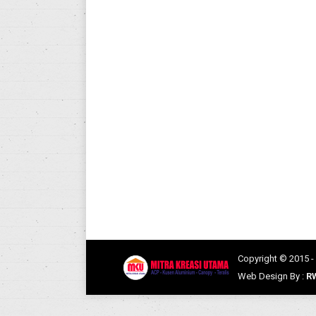
Ruang Terang dan Hemat Ener
Aluminium Pekanbaru
,
Kusen Aluminium
,
Pintu
Desain bangunan modern kini tidak hanya 
inovasi yang semakin populer di Pekanbar
kesan elegan, luas, dan terang alami — s
Copyright © 2015 -
Web Design By :
R