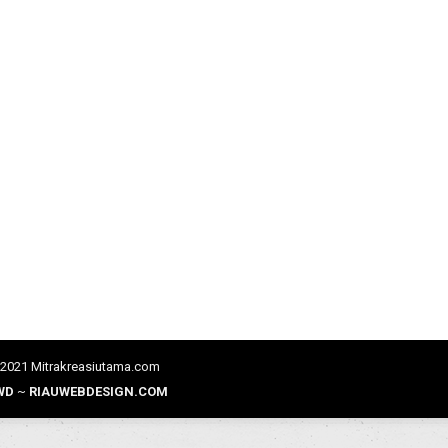
gi dengan Dinding Kaca Aluminium
 Aluminium
,
Pintu kaca
,
pintu lipat geser aluminium
By
Admin Web
Rabu, 1
menonjolkan keindahan visual, tetapi juga menekankan aspek efisiensi
u dan kota-kota besar lainnya adalah penggunaan dinding kaca alumini
angat cocok untuk bangunan perkantoran, ruko, maupun hunian minimali
 2021 Mitrakreasiutama.com
WD
~
RIAUWEBDESIGN.COM