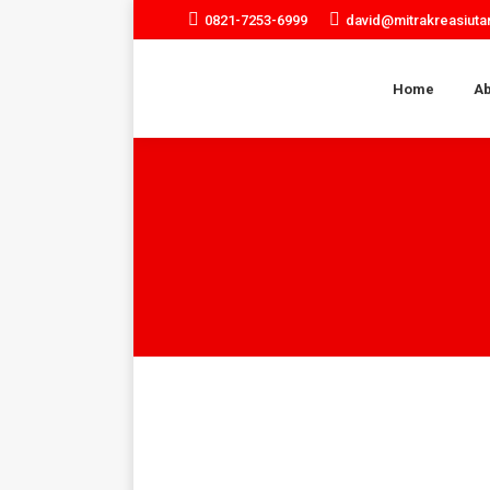
0821-7253-6999
david@mitrakreasiut
Home
Ab