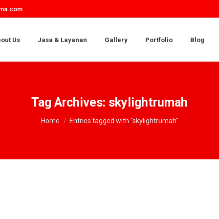
ama.com
out Us
Jasa & Layanan
Gallery
Portfolio
Blog
Tag Archives:
skylightrumah
You are here:
Home
Entries tagged with "skylightrumah"