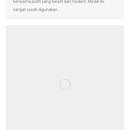
berwarna putih yang bersih dan modern. Model ini
sangat cocok digunakan…