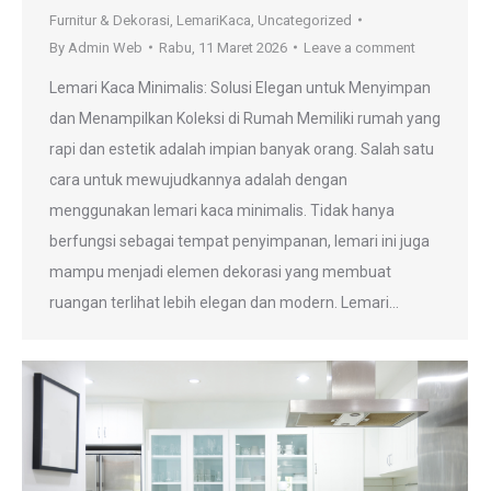
Furnitur & Dekorasi
,
LemariKaca
,
Uncategorized
By
Admin Web
Rabu, 11 Maret 2026
Leave a comment
Lemari Kaca Minimalis: Solusi Elegan untuk Menyimpan
dan Menampilkan Koleksi di Rumah Memiliki rumah yang
rapi dan estetik adalah impian banyak orang. Salah satu
cara untuk mewujudkannya adalah dengan
menggunakan lemari kaca minimalis. Tidak hanya
berfungsi sebagai tempat penyimpanan, lemari ini juga
mampu menjadi elemen dekorasi yang membuat
ruangan terlihat lebih elegan dan modern. Lemari…