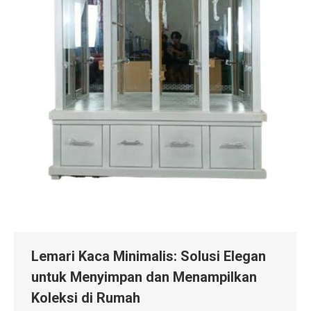
Lemari Kaca Minimalis: Solusi Elegan
untuk Menyimpan dan Menampilkan
Koleksi di Rumah