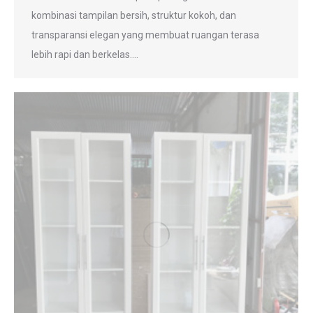
kombinasi tampilan bersih, struktur kokoh, dan
transparansi elegan yang membuat ruangan terasa
lebih rapi dan berkelas.…