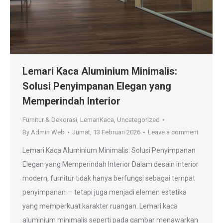
Lemari Kaca Aluminium Minimalis:
Solusi Penyimpanan Elegan yang
Memperindah Interior
Furnitur & Dekorasi
,
LemariKaca
,
Uncategorized
By
Admin Web
Jumat, 13 Februari 2026
Leave a comment
Lemari Kaca Aluminium Minimalis: Solusi Penyimpanan
Elegan yang Memperindah Interior Dalam desain interior
modern, furnitur tidak hanya berfungsi sebagai tempat
penyimpanan — tetapi juga menjadi elemen estetika
yang memperkuat karakter ruangan. Lemari kaca
aluminium minimalis seperti pada gambar menawarkan