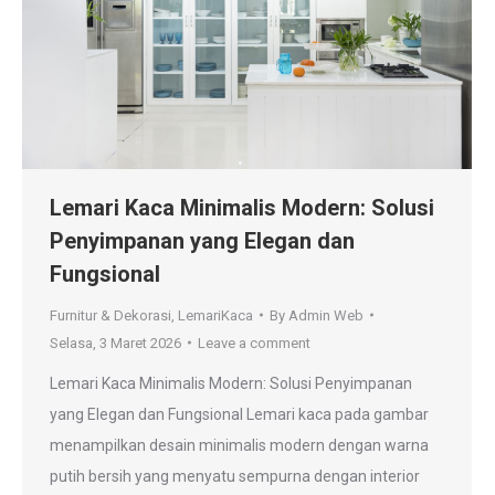
Lemari Kaca Minimalis Modern: Solusi
Penyimpanan yang Elegan dan
Fungsional
Furnitur & Dekorasi
,
LemariKaca
By
Admin Web
Selasa, 3 Maret 2026
Leave a comment
Lemari Kaca Minimalis Modern: Solusi Penyimpanan
yang Elegan dan Fungsional Lemari kaca pada gambar
menampilkan desain minimalis modern dengan warna
putih bersih yang menyatu sempurna dengan interior