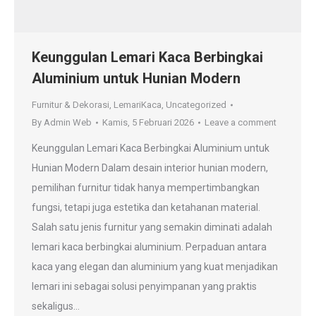
Keunggulan Lemari Kaca Berbingkai
Aluminium untuk Hunian Modern
Furnitur & Dekorasi
,
LemariKaca
,
Uncategorized
By
Admin Web
Kamis, 5 Februari 2026
Leave a comment
Keunggulan Lemari Kaca Berbingkai Aluminium untuk
Hunian Modern Dalam desain interior hunian modern,
pemilihan furnitur tidak hanya mempertimbangkan
fungsi, tetapi juga estetika dan ketahanan material.
Salah satu jenis furnitur yang semakin diminati adalah
lemari kaca berbingkai aluminium. Perpaduan antara
kaca yang elegan dan aluminium yang kuat menjadikan
lemari ini sebagai solusi penyimpanan yang praktis
sekaligus…