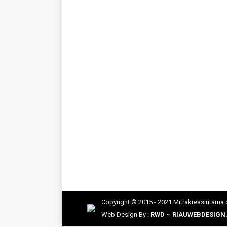
Teralis Pintu Minimalis Klas
Aluminium
,
keamanan rumah
,
Partisi Ruang
,
Ter
Teralis Pintu Minimalis Klasik: Kombina
setiap pemilik hunian. Namun, di era desai
pelindung rumah yang mampu menunjang 
Copyright © 2015 - 2021 Mitrakreasiutama
Web Design By :
RWD
~
RIAUWEBDESIGN