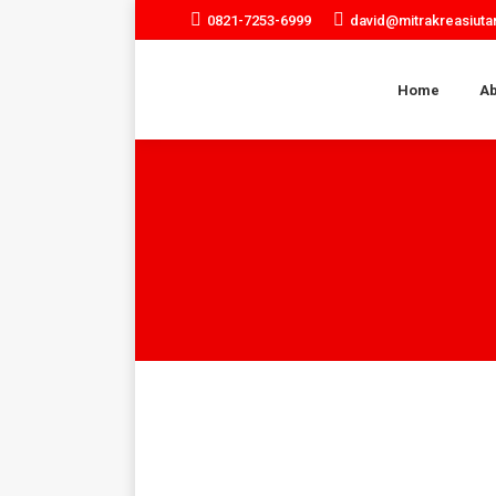
0821-7253-6999
david@mitrakreasiut
Home
Ab