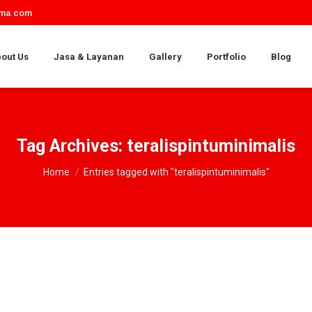
ama.com
out Us
Jasa & Layanan
Gallery
Portfolio
Blog
Tag Archives:
teralispintuminimalis
You are here:
Home
Entries tagged with "teralispintuminimalis"