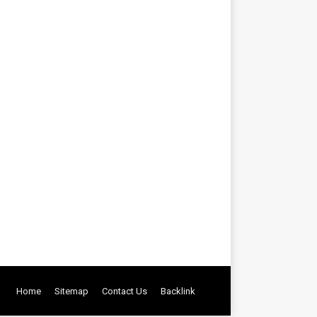
k utama yang harus diperhatikan oleh
. Banyak orang juga menginginkan elemen
wab…
Home
Sitemap
Contact Us
Backlink