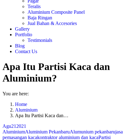
Pagar
Teralis
Aluminium Composite Panel
Baja Ringan
Jual Bahan & Accesories
Gallery
Portfolio
Testimonials
Blog
Contact Us
Apa Itu Partisi Kaca dan
Aluminium?
You are here:
Home
Aluminium
Apa Itu Partisi Kaca dan…
Agu
21
2021
Aluminium
Aluminium Pekanbaru
Alumunium pekanbaru
jasa
pemasangan kaca
kontraktor aluminium dan kaca
Partisi