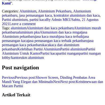
Kami
”.
Categories:
Aluminium
,
Aluminium Pekanbaru
,
Alumunium
pekanbaru
,
jasa pemasangan kaca
,
kontraktor aluminium dan kaca
,
Partisi aluminium
,
partisi kaca
By
Admin MKU
Sabtu, 21 Agustus
2021
Leave a comment
Tags:
aluminium
Aluminium dan kaca pekanbaru
Aluminium murah
pekanbaru
aluminium pku
Alumunium dan kaca rengat
jasa
Aluminium pekanbaru
jasa kaca murah
jasa kaca terbaik
jasa
pemasangan kaca
jasa pemasangan kaca terbaik pekanbaru
jasa
pemsangan kaca pekanbaru
kaca
kaca dan aluminium
pekanbaru
Kelebihan Partisi Aluminium
Partisi aluminium
Partisi
Aluminium Untuk Kantor
Partisi kaca
partisi ruangan
partisi ruangan
lobby/kantor
ukm aluminium
Post navigation
Previous
Previous post:
Shower Screen, Dinding Pembatas Area
Mandi Yang Elegan dan Minimalis
Next
Next post:
Keistimewaan dan
Macam Partisi
Artikel Terkait