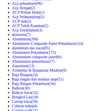
Acp pekanbaru
(96)
Acp Rengat
(2)
ACP Rokan Hulu
(1)
Acp Selatpanjang
(2)
ACP siak
(2)
ACP Taluk Kuantan
(2)
Acp Tembilahan
(3)
aksesoris
(7)
Aluminium
(294)
Aluminium Composite Panel Pekanbaru
(124)
aluminium dan kaca
(85)
Aluminium Pekanbaru
(175)
Alumunium composite panel
(6)
Alumunium pekanbaru
(27)
Aquarium
(13)
Arsitektur & Bangunan Modern
(9)
Baja Ringan
(24)
Baja ringan dan struktur atap
(51)
Baja Ringan Pekanbaru
(56)
Balkon
(30)
Balkon kaca
(32)
Bengkel Las
(18)
Canopi kaca
(58)
Cubicle toilet
(4)
Curtain wall
(22)