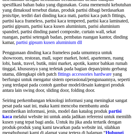
spesifikasi bahan baku yang digunakan. Guna memenuhi kebutuhan
yang dimaksud tersebut diatas, produk partisi dibagi berdasarkan
jenis/tipe, terdiri dari dinding kaca mati, partisi kaca patch fittings,
partisi kaca frameless, partisi kaca tempered, partisi kaca laminated,
partisi gipsum, partisi kaca kusen aluminium, parisi aluminium
spandrel, partisi dinding panel composite, curtain wall, sekat
ruangan, partisi setengah badan, pembatas ruangan kantor, dinding
kamar,
partisi gipsum kusen aluminium dll
Penggunaan dinding kaca frameless pada umumnya untuk
showroom, restoran, mall, super market, hotel, apartemen, ruang
lobi, bank, travel, butik, mini market, apotik, kantor bahkan rumah
tinggal, khususnya yang terletak pada bagian depan/pintu gerbang
utama, dilengkapi oleh patch
fittings accessories hardware
yang
berfungsi untuk mengatur sistem operasional/pengunaannya, seperti
yang terdapat pada contoh gambar model/desain kategori produk
antara lain swing door, sliding door, folding door.
Seiring perkembangan teknologi informasi yang meningkat sangat
pesat pada saat ini, maka kami mencoba membantu anda
memberikan informasi, jenis, model dan katalog produk
partisi
kaca
melalui website ini untuk anda jadikan referensi untuk memilih
kusen yang tepat bagi anda. Untuk itu jika anda tertarik dengan
produk-produk yang kami tawarkan pada website ini, silahkan
menghubungi kami di alamat yang tertera di halaman “
Hubungi