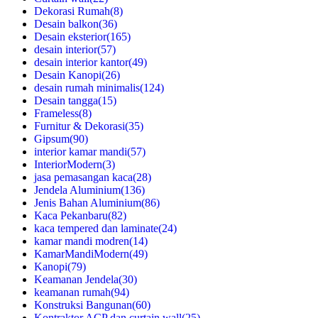
Dekorasi Rumah
(8)
Desain balkon
(36)
Desain eksterior
(165)
desain interior
(57)
desain interior kantor
(49)
Desain Kanopi
(26)
desain rumah minimalis
(124)
Desain tangga
(15)
Frameless
(8)
Furnitur & Dekorasi
(35)
Gipsum
(90)
interior kamar mandi
(57)
InteriorModern
(3)
jasa pemasangan kaca
(28)
Jendela Aluminium
(136)
Jenis Bahan Aluminium
(86)
Kaca Pekanbaru
(82)
kaca tempered dan laminate
(24)
kamar mandi modren
(14)
KamarMandiModern
(49)
Kanopi
(79)
Keamanan Jendela
(30)
keamanan rumah
(94)
Konstruksi Bangunan
(60)
Kontraktor ACP dan curtain wall
(25)