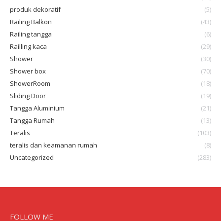
produk dekoratif
(5)
Railing Balkon
(43)
Railing tangga
(6)
Railling kaca
(29)
Shower
(30)
Shower box
(70)
ShowerRoom
(18)
Sliding Door
(19)
Tangga Aluminium
(21)
Tangga Rumah
(13)
Teralis
(103)
teralis dan keamanan rumah
(8)
Uncategorized
(283)
FOLLOW ME