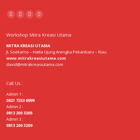
Find us on:
Facebook
Pinterest
Mail
Website
page
page
page
page
opens
opens
opens
opens
Workshop Mitra Kreasi Utama
in
in
in
in
MITRA KREASI UTAMA
new
new
new
new
Jl. Soekarno – Hatta Ujung Arengka Pekanbaru – Riau
www.mitrakreasiutama.com
window
window
window
window
david@mitrakreasiutama.com
Call Us :
Admin 1 :
0821 7253 6999
Admin 2 :
0813 200 3208
Admin 3 :
0813 200 3209