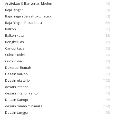
Arsitektur & Bangunan Modern
(9)
Baja Ringan
(24)
Baja ringan dan struktur atap
(51)
Baja Ringan Pekanbaru
(56)
Balkon
(30)
Balkon kaca
(32)
Bengkel Las
(18)
Canopi kaca
(58)
Cubicle toilet
(4)
Curtain wall
(22)
Dekorasi Rumah
(8)
Desain balkon
(36)
Desain eksterior
(165)
desain interior
(57)
desain interior kantor
(49)
Desain Kanopi
(26)
desain rumah minimalis
(124)
Desain tangga
(15)