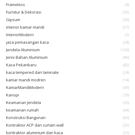
Frameless
(8)
Furnitur & Dekorasi
(35)
Gipsum
(90)
interior kamar mandi
(57)
InteriorModern
(3)
jasa pemasangan kaca
(28)
Jendela Aluminium
(136)
Jenis Bahan Aluminium
(86)
Kaca Pekanbaru
(82)
kaca tempered dan laminate
(24)
kamar mandi modren
(14)
KamarMandiModern
(49)
Kanopi
(79)
Keamanan Jendela
(30)
keamanan rumah
(94)
Konstruksi Bangunan
(60)
Kontraktor ACP dan curtain wall
(25)
kontraktor aluminium dan kaca
(33)