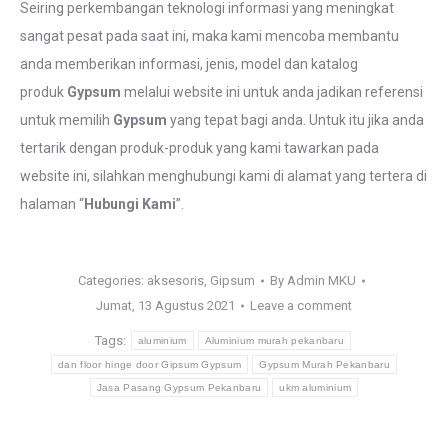
Seiring perkembangan teknologi informasi yang meningkat
sangat pesat pada saat ini, maka kami mencoba membantu
anda memberikan informasi, jenis, model dan katalog
produk
Gypsum
melalui website ini untuk anda jadikan referensi
untuk memilih
Gypsum
yang tepat bagi anda. Untuk itu jika anda
tertarik dengan produk-produk yang kami tawarkan pada
website ini, silahkan menghubungi kami di alamat yang tertera di
halaman “
Hubungi Kami
”.
Categories:
aksesoris
,
Gipsum
By
Admin MKU
Jumat, 13 Agustus 2021
Leave a comment
Tags:
aluminium
Aluminium murah pekanbaru
dan floor hinge door Gipsum Gypsum
Gypsum Murah Pekanbaru
Jasa Pasang Gypsum Pekanbaru
ukm aluminium