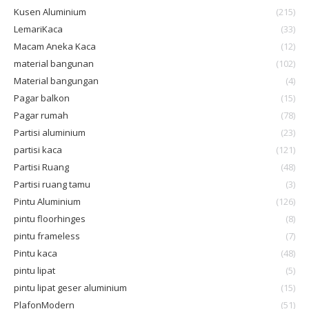
Kusen Aluminium
(215)
LemariKaca
(33)
Macam Aneka Kaca
(12)
material bangunan
(102)
Material bangungan
(4)
Pagar balkon
(15)
Pagar rumah
(78)
Partisi aluminium
(23)
partisi kaca
(121)
Partisi Ruang
(48)
Partisi ruang tamu
(3)
Pintu Aluminium
(126)
pintu floorhinges
(8)
pintu frameless
(7)
Pintu kaca
(48)
pintu lipat
(5)
pintu lipat geser aluminium
(15)
PlafonModern
(51)