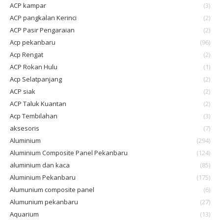
ACP kampar
(3)
ACP pangkalan Kerinci
(2)
ACP Pasir Pengaraian
(2)
Acp pekanbaru
(96)
Acp Rengat
(2)
ACP Rokan Hulu
(1)
Acp Selatpanjang
(2)
ACP siak
(2)
ACP Taluk Kuantan
(2)
Acp Tembilahan
(3)
aksesoris
(7)
Aluminium
(294)
Aluminium Composite Panel Pekanbaru
(124)
aluminium dan kaca
(85)
Aluminium Pekanbaru
(175)
Alumunium composite panel
(6)
Alumunium pekanbaru
(27)
Aquarium
(13)