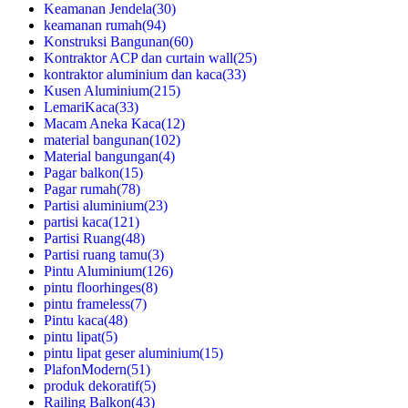
Keamanan Jendela
(30)
keamanan rumah
(94)
Konstruksi Bangunan
(60)
Kontraktor ACP dan curtain wall
(25)
kontraktor aluminium dan kaca
(33)
Kusen Aluminium
(215)
LemariKaca
(33)
Macam Aneka Kaca
(12)
material bangunan
(102)
Material bangungan
(4)
Pagar balkon
(15)
Pagar rumah
(78)
Partisi aluminium
(23)
partisi kaca
(121)
Partisi Ruang
(48)
Partisi ruang tamu
(3)
Pintu Aluminium
(126)
pintu floorhinges
(8)
pintu frameless
(7)
Pintu kaca
(48)
pintu lipat
(5)
pintu lipat geser aluminium
(15)
PlafonModern
(51)
produk dekoratif
(5)
Railing Balkon
(43)