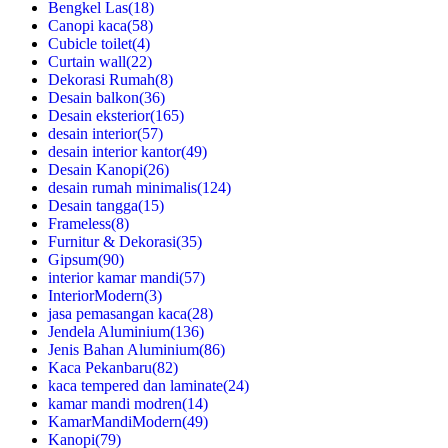
Bengkel Las
(18)
Canopi kaca
(58)
Cubicle toilet
(4)
Curtain wall
(22)
Dekorasi Rumah
(8)
Desain balkon
(36)
Desain eksterior
(165)
desain interior
(57)
desain interior kantor
(49)
Desain Kanopi
(26)
desain rumah minimalis
(124)
Desain tangga
(15)
Frameless
(8)
Furnitur & Dekorasi
(35)
Gipsum
(90)
interior kamar mandi
(57)
InteriorModern
(3)
jasa pemasangan kaca
(28)
Jendela Aluminium
(136)
Jenis Bahan Aluminium
(86)
Kaca Pekanbaru
(82)
kaca tempered dan laminate
(24)
kamar mandi modren
(14)
KamarMandiModern
(49)
Kanopi
(79)