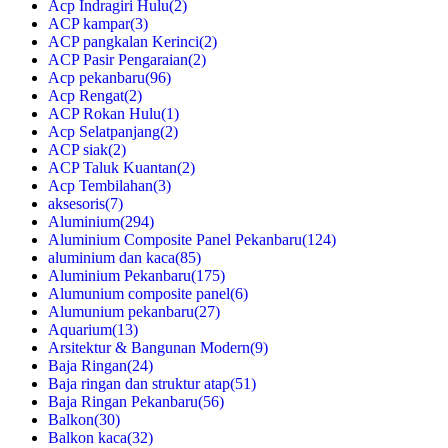
Acp Indragiri Hulu
(2)
ACP kampar
(3)
ACP pangkalan Kerinci
(2)
ACP Pasir Pengaraian
(2)
Acp pekanbaru
(96)
Acp Rengat
(2)
ACP Rokan Hulu
(1)
Acp Selatpanjang
(2)
ACP siak
(2)
ACP Taluk Kuantan
(2)
Acp Tembilahan
(3)
aksesoris
(7)
Aluminium
(294)
Aluminium Composite Panel Pekanbaru
(124)
aluminium dan kaca
(85)
Aluminium Pekanbaru
(175)
Alumunium composite panel
(6)
Alumunium pekanbaru
(27)
Aquarium
(13)
Arsitektur & Bangunan Modern
(9)
Baja Ringan
(24)
Baja ringan dan struktur atap
(51)
Baja Ringan Pekanbaru
(56)
Balkon
(30)
Balkon kaca
(32)