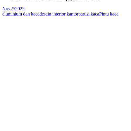
Nov
25
2025
aluminium dan kaca
desain interior kantor
partisi kaca
Pintu kaca