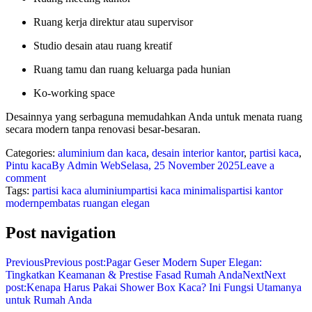
Ruang kerja direktur atau supervisor
Studio desain atau ruang kreatif
Ruang tamu dan ruang keluarga pada hunian
Ko-working space
Desainnya yang serbaguna memudahkan Anda untuk menata ruang
secara modern tanpa renovasi besar-besaran.
Categories:
aluminium dan kaca
,
desain interior kantor
,
partisi kaca
,
Pintu kaca
By
Admin Web
Selasa, 25 November 2025
Leave a
comment
Tags:
partisi kaca aluminium
partisi kaca minimalis
partisi kantor
modern
pembatas ruangan elegan
Post navigation
Previous
Previous post:
Pagar Geser Modern Super Elegan:
Tingkatkan Keamanan & Prestise Fasad Rumah Anda
Next
Next
post:
Kenapa Harus Pakai Shower Box Kaca? Ini Fungsi Utamanya
untuk Rumah Anda