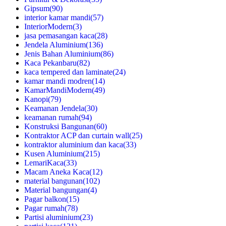
Gipsum
(90)
interior kamar mandi
(57)
InteriorModern
(3)
jasa pemasangan kaca
(28)
Jendela Aluminium
(136)
Jenis Bahan Aluminium
(86)
Kaca Pekanbaru
(82)
kaca tempered dan laminate
(24)
kamar mandi modren
(14)
KamarMandiModern
(49)
Kanopi
(79)
Keamanan Jendela
(30)
keamanan rumah
(94)
Konstruksi Bangunan
(60)
Kontraktor ACP dan curtain wall
(25)
kontraktor aluminium dan kaca
(33)
Kusen Aluminium
(215)
LemariKaca
(33)
Macam Aneka Kaca
(12)
material bangunan
(102)
Material bangungan
(4)
Pagar balkon
(15)
Pagar rumah
(78)
Partisi aluminium
(23)