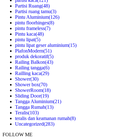
partisi kaca
(121)
Partisi Ruang
(48)
Partisi ruang tamu
(3)
Pintu Aluminium
(126)
pintu floorhinges
(8)
pintu frameless
(7)
Pintu kaca
(48)
pintu lipat
(5)
pintu lipat geser aluminium
(15)
PlafonModern
(51)
produk dekoratif
(5)
Railing Balkon
(43)
Railing tangga
(6)
Railling kaca
(29)
Shower
(30)
Shower box
(70)
ShowerRoom
(18)
Sliding Door
(19)
Tangga Aluminium
(21)
Tangga Rumah
(13)
Teralis
(103)
teralis dan keamanan rumah
(8)
Uncategorized
(283)
FOLLOW ME