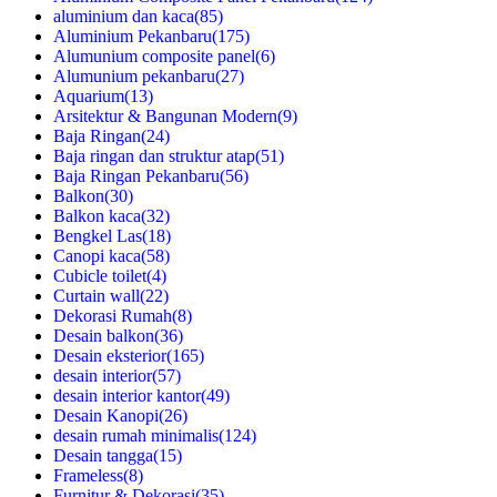
aluminium dan kaca
(85)
Aluminium Pekanbaru
(175)
Alumunium composite panel
(6)
Alumunium pekanbaru
(27)
Aquarium
(13)
Arsitektur & Bangunan Modern
(9)
Baja Ringan
(24)
Baja ringan dan struktur atap
(51)
Baja Ringan Pekanbaru
(56)
Balkon
(30)
Balkon kaca
(32)
Bengkel Las
(18)
Canopi kaca
(58)
Cubicle toilet
(4)
Curtain wall
(22)
Dekorasi Rumah
(8)
Desain balkon
(36)
Desain eksterior
(165)
desain interior
(57)
desain interior kantor
(49)
Desain Kanopi
(26)
desain rumah minimalis
(124)
Desain tangga
(15)
Frameless
(8)
Furnitur & Dekorasi
(35)