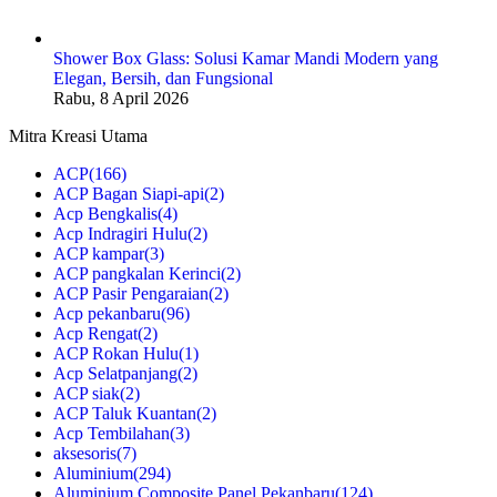
Shower Box Glass: Solusi Kamar Mandi Modern yang
Elegan, Bersih, dan Fungsional
Rabu, 8 April 2026
Mitra Kreasi Utama
ACP
(166)
ACP Bagan Siapi-api
(2)
Acp Bengkalis
(4)
Acp Indragiri Hulu
(2)
ACP kampar
(3)
ACP pangkalan Kerinci
(2)
ACP Pasir Pengaraian
(2)
Acp pekanbaru
(96)
Acp Rengat
(2)
ACP Rokan Hulu
(1)
Acp Selatpanjang
(2)
ACP siak
(2)
ACP Taluk Kuantan
(2)
Acp Tembilahan
(3)
aksesoris
(7)
Aluminium
(294)
Aluminium Composite Panel Pekanbaru
(124)