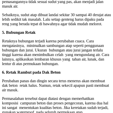
pemasangannya tidak sesuai sudut yang pas, akan menjadi jalan
masuk air.
​Sebaiknya, sudut atap dibuat landai sekitar 30 sampai 40 derajat atau
lebih sedikit tak masalah. Lalu setiap genteng harus dipaku pada
reng yang berada tepat di bawahnya agar tidak mudah melorot.
​5. Bubungan Retak
Retaknya bubungan terjadi karena perubahan cuaca. Cara
mengatasinya, minimalkan sambungan atap seperti penggunaan
bubungan dan jurai. Ukuran bubungan atau jurai jangan terlalu
tinggi karena akan menimbulkan celah yang mengundang air. Cara
lainnya, aplikasikan lembaran khusus yang tahan air, lunak, dan
lentur di atas permukaan bubungan.
6. Retak Rambut pada Dak Beton
Perubahan panas dan dingin secara terus menerus akan membuat
dak beton retak halus. Namun, retak sekecil apapun pasti membuat
air masuk.
Permasalahan tersebut dapat diatasi dengan memerhatikan
komposisi campuran beton dan proses pengecoran, karena dua hal
ini sangat menentukan kualitas beton. Jika keretakan sudah terjadi,
gunakan waterproof pada seluruh permukaan atap.