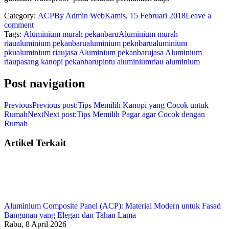
Category:
ACP
By
Admin Web
Kamis, 15 Februari 2018
Leave a
comment
Tags:
Aluminium murah pekanbaru
Aluminium murah
riau
aluminium pekanbaru
aluminium peknbaru
aluminium
pku
aluminium riau
jasa Aluminium pekanbaru
jasa Aluminium
riau
pasang kanopi pekanbaru
pintu aluminium
riau aluminium
Post navigation
Previous
Previous post:
Tips Memilih Kanopi yang Cocok untuk
Rumah
Next
Next post:
Tips Memilih Pagar agar Cocok dengan
Rumah
Artikel Terkait
Aluminium Composite Panel (ACP): Material Modern untuk Fasad
Bangunan yang Elegan dan Tahan Lama
Rabu, 8 April 2026